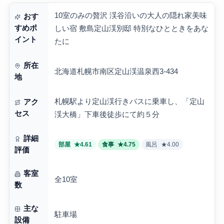
10室のみの贅沢 渓谷沿いの大人の隠れ家美味
おす
すめポ
しい宿 敷島定山渓別邸 特別なひとときをあな
イント
たに
所在
北海道札幌市南区定山渓温泉西3-434
地
札幌駅より定山渓行きバスに乗車し、「定山
アク
セス
渓大橋」下車後徒歩にて約５分
詳細
部屋
★4.61
食事
★4.75
風呂
★4.00
評価
客室
全10室
数
主な
駐車場
設備