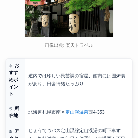
画像出典: 楽天トラベル
お
すす
道内では珍しい民芸調の宿屋、館内には囲炉裏
めポ
があり、田舎情緒たっぷり
イン
ト
所
北海道札幌市南区
定山渓温泉
西4-353
在地
じょうてつバス定山渓線定山渓湯の町下車す
ア