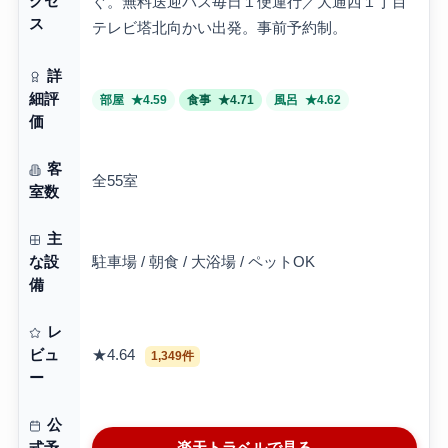
クセ
ぐ。無料送迎バス毎日１便運行／大通西１丁目
ス
テレビ塔北向かい出発。事前予約制。
詳
細評
部屋
★4.59
食事
★4.71
風呂
★4.62
価
客
全55室
室数
主
駐車場 / 朝食 / 大浴場 / ペットOK
な設
備
レ
★4.64
ビュ
1,349件
ー
公
楽天トラベルで見る →