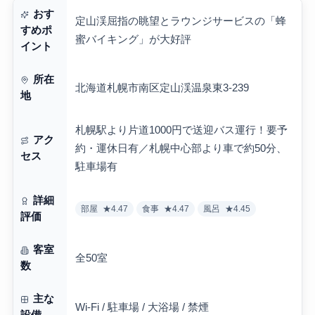
おす
定山渓屈指の眺望とラウンジサービスの「蜂
すめポ
蜜バイキング」が大好評
イント
所在
北海道札幌市南区定山渓温泉東3-239
地
札幌駅より片道1000円で送迎バス運行！要予
アク
約・運休日有／札幌中心部より車で約50分、
セス
駐車場有
詳細
部屋
★4.47
食事
★4.47
風呂
★4.45
評価
客室
全50室
数
主な
Wi-Fi / 駐車場 / 大浴場 / 禁煙