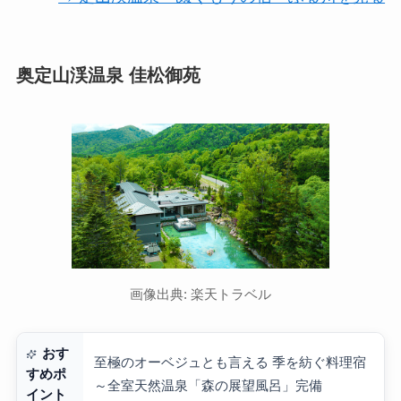
奥定山渓温泉 佳松御苑
画像出典: 楽天トラベル
おす
至極のオーベジュとも言える 季を紡ぐ料理宿
すめポ
～全室天然温泉「森の展望風呂」完備
イント