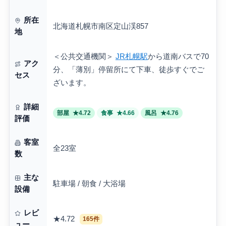
所在
北海道札幌市南区定山渓857
地
＜公共交通機関＞
JR札幌駅
から道南バスで70
アク
分、「薄別」停留所にて下車、徒歩すぐでご
セス
ざいます。
詳細
部屋
★4.72
食事
★4.66
風呂
★4.76
評価
客室
全23室
数
主な
駐車場 / 朝食 / 大浴場
設備
レビ
★4.72
165件
ュー