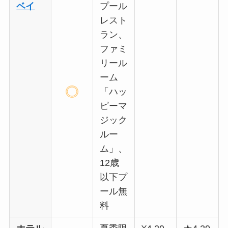
ベイ
プール
レスト
ラン、
ファミ
リール
ーム
「ハッ
ピーマ
ジック
ルー
ム」、
12歳
以下プ
ール無
料