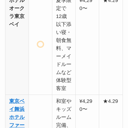
ホテル
夏季限
¥4,29
★4.29
オーク
定で
0〜
ラ東京
12歳
ベイ
以下添
い寝・
朝食無
料、マ
ーメイ
ドルー
ムなど
体験型
客室
東京ベ
和室や
¥4,29
★4.29
イ舞浜
キッズ
0〜
ホテル
ルーム
ファー
完備、