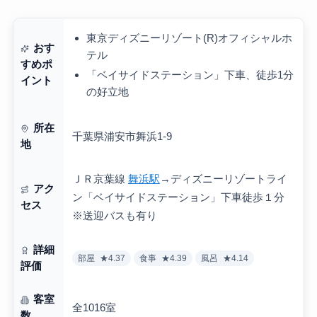
東京ディズニーリゾート(R)オフィシャルホ
おす
テル
すめポ
「ベイサイドステーション」下車、徒歩1分
イント
の好立地
所在
千葉県浦安市舞浜1-9
地
ＪＲ京葉線
舞浜駅
→ディズニーリゾートライ
アク
ン「ベイサイドステーション」下車徒歩１分
セス
※送迎バスも有り
詳細
部屋
★4.37
食事
★4.39
風呂
★4.14
評価
客室
全1016室
数