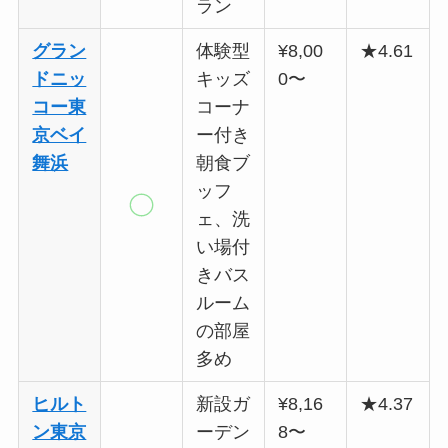
ラン
グラン
体験型
¥8,00
★4.61
ドニッ
キッズ
0〜
コー東
コーナ
京ベイ
ー付き
舞浜
朝食ブ
ッフ
ェ、洗
い場付
きバス
ルーム
の部屋
多め
ヒルト
新設ガ
¥8,16
★4.37
ン東京
ーデン
8〜