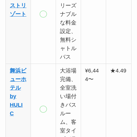
ストリ
リーズ
ゾート
ナブル
な料金
設定、
無料シ
ャトル
バス
舞浜ビ
大浴場
¥6,44
★4.49
ューホ
完備、
4〜
テル
全室洗
by
い場付
HULI
きバス
C
ルー
ム、客
室タイ