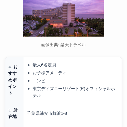
画像出典: 楽天トラベル
最大6名定員
お
お子様アメニティ
すす
めポ
コンビニ
イン
東京ディズニーリゾート(R)オフィシャルホ
ト
テル
所
千葉県浦安市舞浜1-8
在地