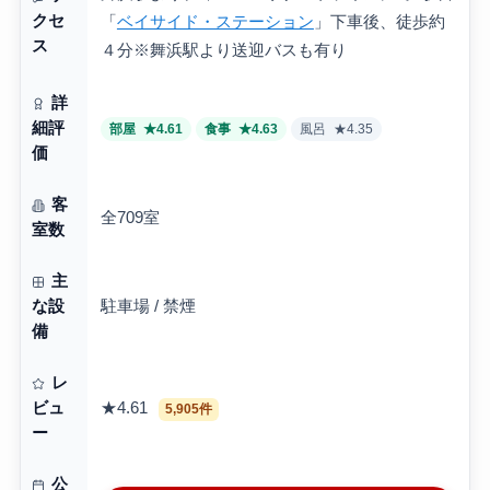
クセ
「
ベイサイド・ステーション
」下車後、徒歩約
ス
４分※舞浜駅より送迎バスも有り
詳
細評
部屋
★4.61
食事
★4.63
風呂
★4.35
価
客
全709室
室数
主
駐車場 / 禁煙
な設
備
レ
★4.61
ビュ
5,905件
ー
公