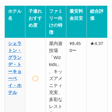
ホテル
子連れ
ファミ
最安料
総合評
名
おすす
リー向
金目安
価
め度
けの特
徴
シェラ
屋内遊
¥9,45
★4.37
トン・
技場
0〜
グラン
「Wiz
デ・ト
kids」
ーキョ
、キッ
ーベ
ズアメ
イ・ホ
ニティ
テル
充実、
多彩な
レスト