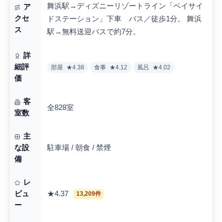
舞浜駅→ディズニーリゾートライン「ベイサイ
ア
クセ
ドステーション」下車 バス／徒歩1分。 舞浜
ス
駅→無料送迎バスで約7分。
詳
細評
部屋
★4.38
食事
★4.12
風呂
★4.02
価
客
全828室
室数
主
駐車場 / 朝食 / 禁煙
な設
備
レ
★4.37
ビュ
13,209件
ー