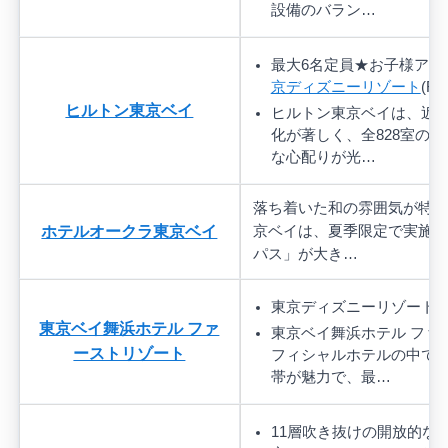
設備のバラン…
最大6名定員★お子様アメ
京ディズニーリゾート
(R
ヒルトン東京ベイ
ヒルトン東京ベイは、近
化が著しく、全828室の
な心配りが光…
落ち着いた和の雰囲気が特徴
ホテルオークラ東京ベイ
京ベイは、夏季限定で実施さ
パス」が大き…
東京ディズニーリゾート(
東京ベイ舞浜ホテル ファ
東京ベイ舞浜ホテル ファ
ーストリゾート
フィシャルホテルの中で
帯が魅力で、最…
11層吹き抜けの開放的な