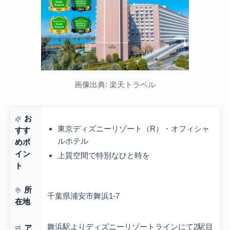
画像出典: 楽天トラベル
お
東京ディズニーリゾート（R）・オフィシャ
すす
ルホテル
めポ
イン
上質空間で特別なひと時を
ト
所
千葉県浦安市舞浜1-7
在地
舞浜駅よりディズニーリゾートラインにて2駅目
ア