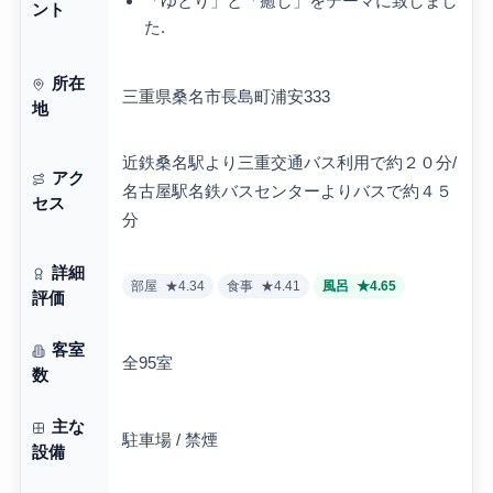
「ゆとり」と「癒し」をテーマに致しまし
ント
た.
所在
三重県桑名市長島町浦安333
地
近鉄桑名駅より三重交通バス利用で約２０分/
アク
名古屋駅名鉄バスセンターよりバスで約４５
セス
分
詳細
部屋
★4.34
食事
★4.41
風呂
★4.65
評価
客室
全95室
数
主な
駐車場 / 禁煙
設備