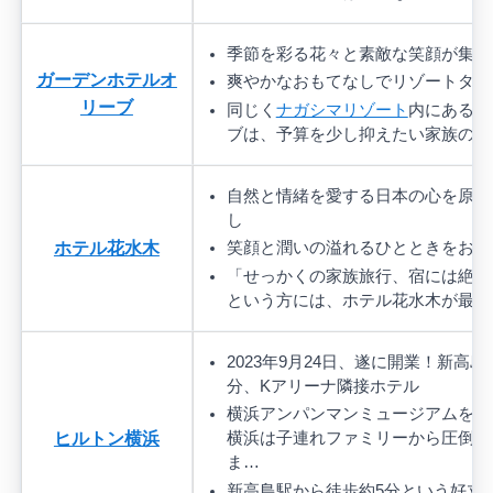
季節を彩る花々と素敵な笑顔が集う
ガーデンホテルオ
爽やかなおもてなしでリゾートタイ
リーブ
同じく
ナガシマリゾート
内にあるガ
ブは、予算を少し抑えたい家族の強
自然と情緒を愛する日本の心を原点
し
ホテル花水木
笑顔と潤いの溢れるひとときをお過
「せっかくの家族旅行、宿には絶対
という方には、ホテル花水木が最終
2023年9月24日、遂に開業！新高
分、Kアリーナ隣接ホテル
横浜アンパンマンミュージアムを訪
ヒルトン横浜
横浜は子連れファミリーから圧倒的
ま…
新高島駅から徒歩約5分という好立