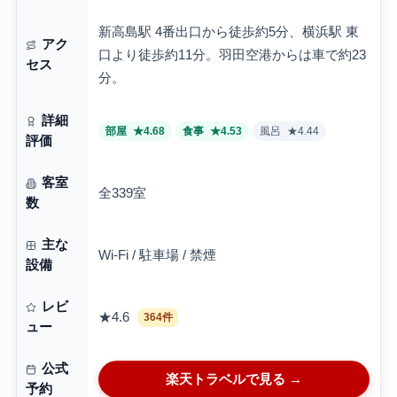
新高島駅 4番出口から徒歩約5分、横浜駅 東
アク
口より徒歩約11分。羽田空港からは車で約23
セス
分。
詳細
部屋
★4.68
食事
★4.53
風呂
★4.44
評価
客室
全339室
数
主な
Wi-Fi / 駐車場 / 禁煙
設備
レビ
★4.6
364件
ュー
公式
楽天トラベルで見る →
予約