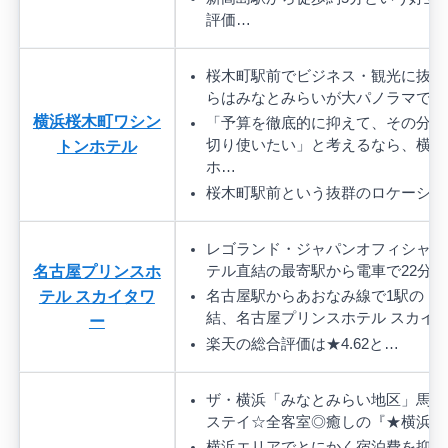
評価…
桜木町駅前でビジネス・観光に抜群
らはみなとみらいが大パノラマでご
横浜桜木町ワシン
「予算を徹底的に抑えて、その分を
トンホテル
切り使いたい」と考えるなら、横浜
ホ…
桜木町駅前という抜群のロケーシ…
レゴランド・ジャパンオフィシャル
名古屋プリンスホ
テル直結の最寄駅から電車で22分
テル スカイタワ
名古屋駅からあおなみ線で1駅の「
結、名古屋プリンスホテル スカイ
ー
楽天の総合評価は★4.62と…
ザ・横浜「みなとみらい地区」馬車
ステイ☆全客室◎癒しの『★横浜極
横浜エリアでとにかく宿泊費を抑え